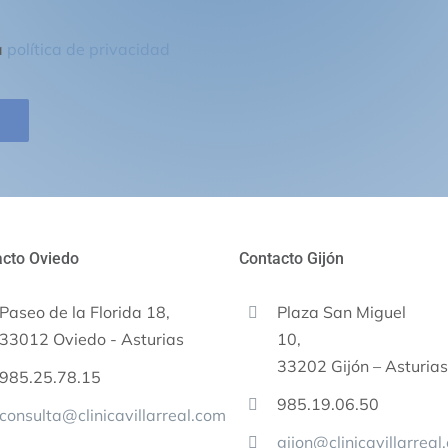
a
política de privacidad
cto Oviedo
Contacto Gijón
Paseo de la Florida 18,
Plaza San Miguel
33012 Oviedo - Asturias
10
33202 Gijón – Asturia
985.25.78.15
985.19.06.50
consulta@clinicavillarreal.com
gijon@clinicavillarreal