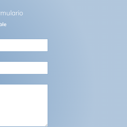
rmulario
ble